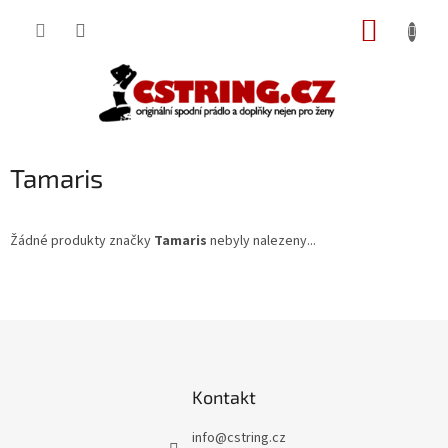
Přejít
NÁKUP
na
obsah
KOŠÍK
Tamaris
Žádné produkty značky
Tamaris
nebyly nalezeny...
Z
á
p
a
Kontakt
t
í
info
@
cstring.cz