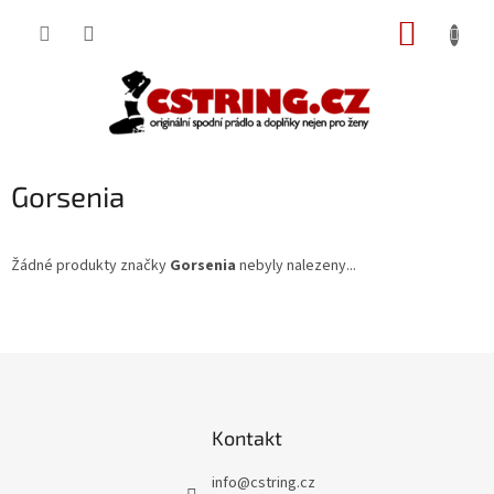
Přejít
NÁKUP
na
obsah
KOŠÍK
Gorsenia
Žádné produkty značky
Gorsenia
nebyly nalezeny...
Z
á
p
a
Kontakt
t
í
info
@
cstring.cz