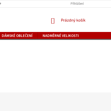
IKOSTÍ
REKLAMACE
NAPIŠTE NÁM
Přihlášení
ZAJÍMAVOSTI A NOVÉ ZBOŽÍ
NÁKUPNÍ
Prázdný košík
KOŠÍK
DÁMSKÉ OBLEČENÍ
NADMĚRNÉ VELIKOSTI