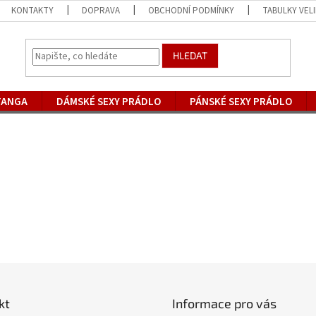
KONTAKTY
DOPRAVA
OBCHODNÍ PODMÍNKY
TABULKY VEL
HLEDAT
TANGA
DÁMSKÉ SEXY PRÁDLO
PÁNSKÉ SEXY PRÁDLO
kt
Informace pro vás