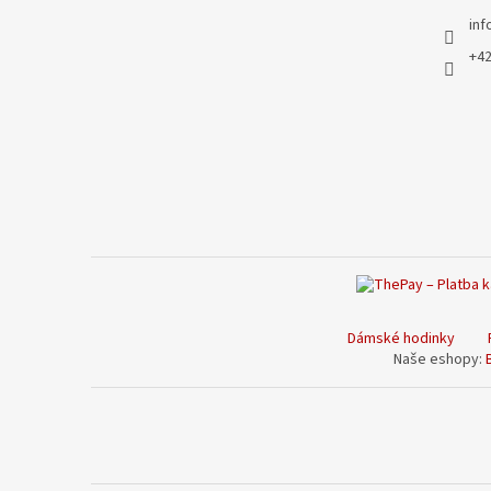
a
t
inf
í
+42
Dámské hodinky
Naše eshopy: