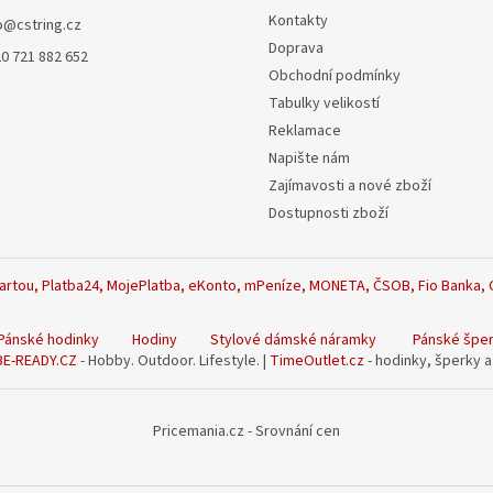
Kontakty
o
@
cstring.cz
Doprava
0 721 882 652
Obchodní podmínky
Tabulky velikostí
Reklamace
Napište nám
Zajímavosti a nové zboží
Dostupnosti zboží
Pánské hodinky
Hodiny
Stylové dámské náramky
Pánské špe
BE-READY.CZ
- Hobby. Outdoor. Lifestyle. |
TimeOutlet.cz
- hodinky, šperky 
Pricemania.cz - Srovnání cen