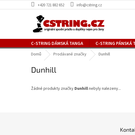
Přejít
+420 721 882 652
info@cstring.cz
na
obsah
C-STRING DÁMSKÁ TANGA
C-STRING PÁNSKÁ 
SLEVA %
Domů
Prodávané značky
Dunhill
Dunhill
Žádné produkty značky
Dunhill
nebyly nalezeny...
Z
á
p
Konta