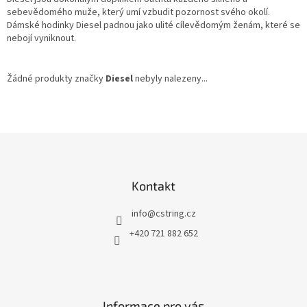
sebevědomého muže, který umí vzbudit pozornost svého okolí.
Dámské hodinky Diesel padnou jako ulité cílevědomým ženám, které se
nebojí vyniknout.
Žádné produkty značky
Diesel
nebyly nalezeny...
Z
á
p
a
Kontakt
t
í
info
@
cstring.cz
+420 721 882 652
Informace pro vás