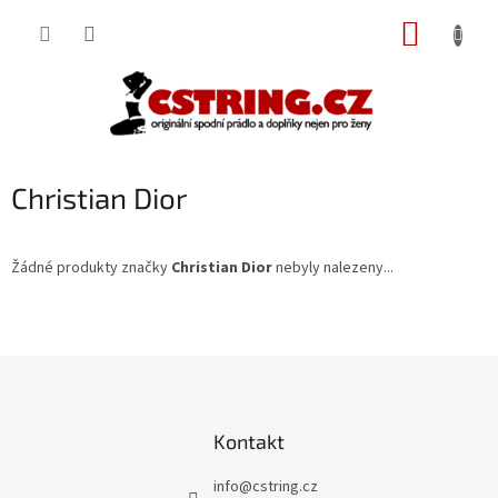
Přejít
NÁKUP
na
obsah
KOŠÍK
Christian Dior
Žádné produkty značky
Christian Dior
nebyly nalezeny...
Z
á
p
a
Kontakt
t
í
info
@
cstring.cz