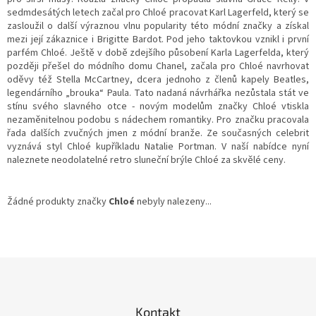
sedmdesátých letech začal pro Chloé pracovat Karl Lagerfeld, který se
zasloužil o další výraznou vlnu popularity této módní značky a získal
mezi její zákaznice i Brigitte Bardot. Pod jeho taktovkou vznikl i první
parfém Chloé. Ještě v době zdejšího působení Karla Lagerfelda, který
později přešel do módního domu Chanel, začala pro Chloé navrhovat
oděvy též Stella McCartney, dcera jednoho z členů kapely Beatles,
legendárního „brouka“ Paula. Tato nadaná návrhářka nezůstala stát ve
stínu svého slavného otce - novým modelům značky Chloé vtiskla
nezaměnitelnou podobu s nádechem romantiky. Pro značku pracovala
řada dalších zvučných jmen z módní branže. Ze současných celebrit
vyznává styl Chloé kupříkladu Natalie Portman. V naší nabídce nyní
naleznete neodolatelné retro sluneční brýle Chloé za skvělé ceny.
Žádné produkty značky
Chloé
nebyly nalezeny...
Z
á
p
a
Kontakt