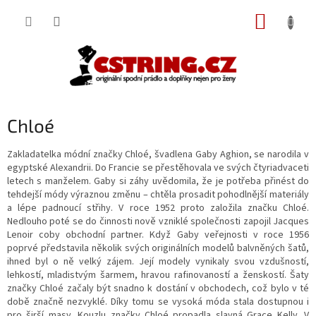
Přejít
NÁKUP
na
obsah
KOŠÍK
Chloé
Zakladatelka módní značky Chloé, švadlena Gaby Aghion, se narodila v
egyptské Alexandrii. Do Francie se přestěhovala ve svých čtyriadvaceti
letech s manželem. Gaby si záhy uvědomila, že je potřeba přinést do
tehdejší módy výraznou změnu – chtěla prosadit pohodlnější materiály
a lépe padnoucí střihy. V roce 1952 proto založila značku Chloé.
Nedlouho poté se do činnosti nově vzniklé společnosti zapojil Jacques
Lenoir coby obchodní partner. Když Gaby veřejnosti v roce 1956
poprvé představila několik svých originálních modelů balvněných šatů,
ihned byl o ně velký zájem. Její modely vynikaly svou vzdušností,
lehkostí, mladistvým šarmem, hravou rafinovaností a ženskostí. Šaty
značky Chloé začaly být snadno k dostání v obchodech, což bylo v té
době značně nezvyklé. Díky tomu se vysoká móda stala dostupnou i
pro širší masy. Kouzlu značky Chloé propadla slavná Grace Kelly. V