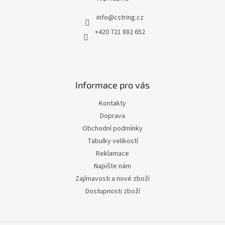
t
í
info
@
cstring.cz
+420 721 882 652
Informace pro vás
Kontakty
Doprava
Obchodní podmínky
Tabulky velikostí
Reklamace
Napište nám
Zajímavosti a nové zboží
Dostupnosti zboží