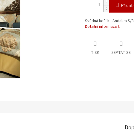
Přidat
Svůdná košilka Andalea S/30
Detailní informace
TISK
ZEPTAT SE
Dop