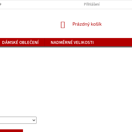
IKOSTÍ
REKLAMACE
NAPIŠTE NÁM
Přihlášení
ZAJÍMAVOSTI A NOVÉ ZBOŽÍ
NÁKUPNÍ
Prázdný košík
KOŠÍK
DÁMSKÉ OBLEČENÍ
NADMĚRNÉ VELIKOSTI