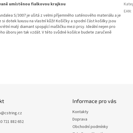
ovaně umístěnou fialkovou krajkou
Kate
EAN
:
Andalea S/3007 je ušitá z velmi příjemného saténového materiálu a je
si dotek luxusu na vlastní kůži! Košíčky a spodní část košilky jsou
rétní malý diamant spojující mašličku mezi prsy. Ideální nejen pro
ého úboru jen tak vzdát. V této svůdné košilce budete zaručeně
kt
Informace pro vás
Kontakty
o
@
cstring.cz
Doprava
0 721 882 652
Obchodní podmínky