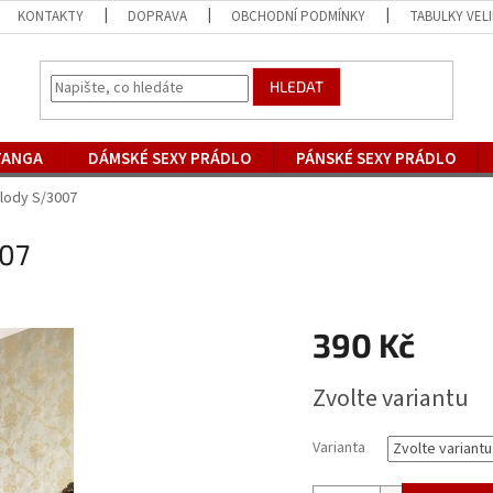
KONTAKTY
DOPRAVA
OBCHODNÍ PODMÍNKY
TABULKY VEL
HLEDAT
TANGA
DÁMSKÉ SEXY PRÁDLO
PÁNSKÉ SEXY PRÁDLO
lody S/3007
007
390 Kč
Měrná
Zvolte variantu
cena:
Varianta