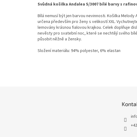
Svůdná košilka Andalea S/3007 bílé barvy s rafin
Bílá nemusí být jen barvou nevinnosti. Košilka Melody 
určena především pro ženy s velikostí XXL. Vychutnejte 
lemovány krásnou fialovou krajkou. Celek doplňuje disk
nevěsty pro svatební noc, které se nechtějí svého bíl
působit něžně a žensky.
Složení materiálu: 94% polyester, 6% elastan
Z
á
p
Konta
a
t
inf
í
+42