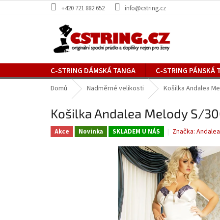
Přejít
+420 721 882 652
info@cstring.cz
na
obsah
C-STRING DÁMSKÁ TANGA
C-STRING PÁNSKÁ 
SLEVA %
Domů
Nadměrné velikosti
Košilka Andalea Me
Košilka Andalea Melody S/3
Značka:
Andalea
Akce
Novinka
SKLADEM U NÁS